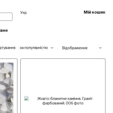
Мій кошик
Укр
ивне
Інше
Послуги
ртування:
за популярністю
Відображення: