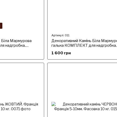
я
Артикул: 011
ь Біла Мармурова
Декоративний Камінь Біла Мармур
я надгробка.
галька КОМПЛЕКТ для надгробка.
бна). Подарунок
Фракція 20-30 мм. (середня). Под
1 600 грн
агроволокно