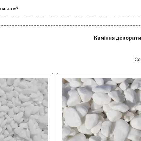
нити вам?
ки
Лавки
Каміння декорат
Со