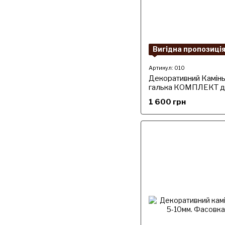
Вигідна пропозиці
Артикул: 010
Декоративний Камін
галька КОМПЛЕКТ дл
Фракція 5-10мм. (дрі
1 600 грн
агроволокно