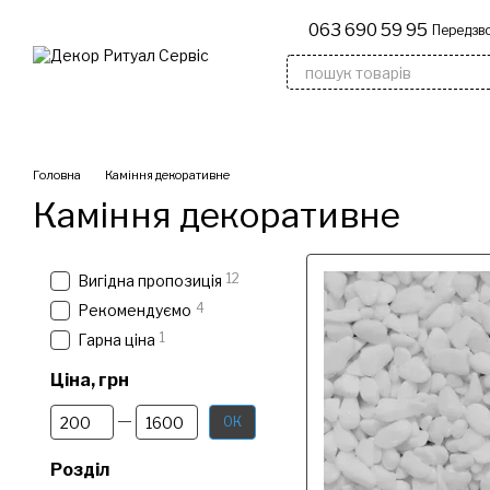
Перейти до основного контенту
063 690 59 95
Передзво
Дерев'яні надгробки
Флагшто
Головна
Каміння декоративне
Каміння декоративне
12
Вигідна пропозиція
4
Рекомендуємо
1
Гарна ціна
Ціна, грн
Від Ціна, грн
До Ціна, грн
ОК
Розділ