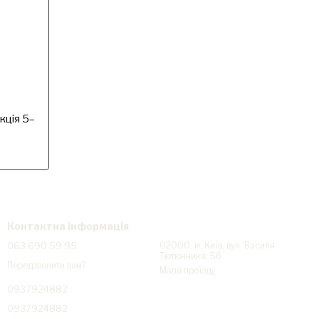
кція 5–
Контактна інформація
063 690 59 95
02000, м. Київ, вул. Василя
Тютюнника, 5б
Передзвонити вам?
Мапа проїзду
0937924882
0937924882