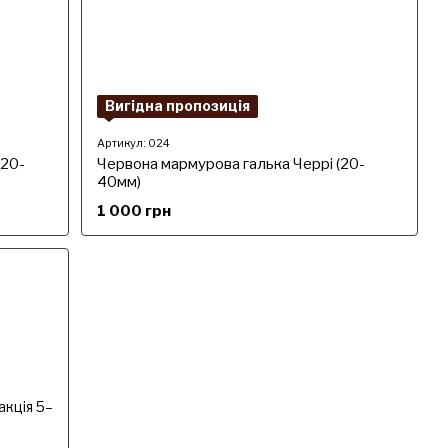
Вигідна пропозиція
Артикул: 024
(20-
Червона мармурова галька Черрі (20-
40мм)
1 000 грн