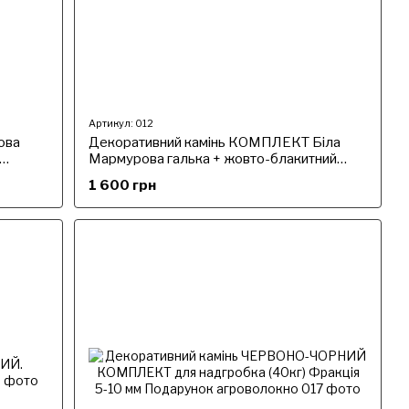
Артикул: 012
ова
Декоративний камінь КОМПЛЕКТ Біла
Мармурова галька + жовто-блакитний
арунок
граніт, фракція 5-10 мм. Подарунок
1 600 грн
агроволокно