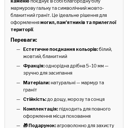
каменю
поєднує в собі благородну білу
мармурову гальку та символічний жовто-
блакитний граніт. Це ідеальне рішення для
оформлення
могил, пам’ятників та прилеглої
території
.
Переваги:
Естетичне поєднання кольорів:
білий,
жовтий, блакитний
Фракція:
однорідна дрібна 5–10 мм —
зручно для засипання
Матеріали:
натуральні — мармур та
граніт
Стійкість:
до дощу, морозу та сонця
Комплектація:
підходить для повного
оформлення місця поховання
🎁 Подарунок:
агроволокно для захисту