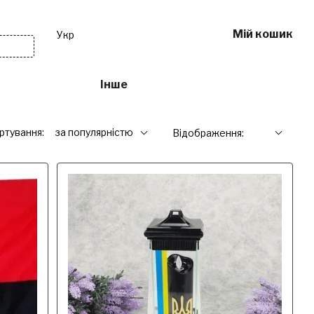
Мій кошик
Укр
ивне
Інше
Послуги
ртування:
за популярністю
Відображення: