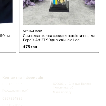
Артикул: 0019
х90 см
Лампадка скляна середня патріотична для
Героїв Art 3T 90дн зі свічкою Led
475 грн
Контактна інформація
063 690 59 95
02000, м. Київ, вул. Василя
Тютюнника, 5б
Передзвонити вам?
Мапа проїзду
0937924882
0937924882