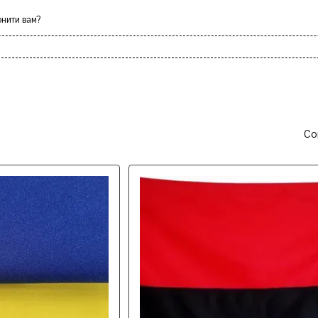
нити вам?
ки
Лавки
Каміння декорат
Со