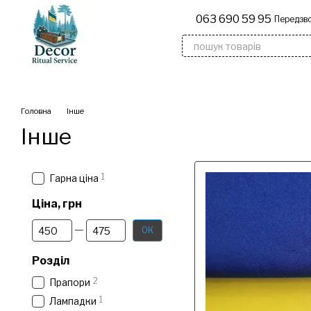
Перейти до основного контенту
063 690 59 95
Передзво
Дерев'яні надгробки
Флагшто
Головна
Інше
Інше
1
Гарна ціна
Ціна, грн
Від Ціна, грн
До Ціна, грн
ОК
Розділ
2
Прапори
1
Лампадки