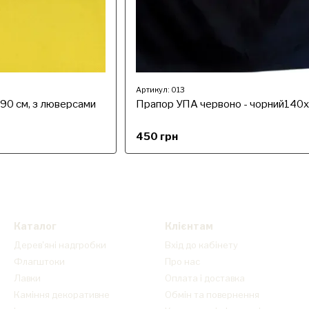
Артикул: 013
90 см, з люверсами
Прапор УПА червоно - чорний140
450 грн
Каталог
Клієнтам
Дерев'яні надгробки
Вхід до кабінету
Флагштоки
Про нас
Лавки
Оплата і доставка
Каміння декоративне
Обмін та повернення