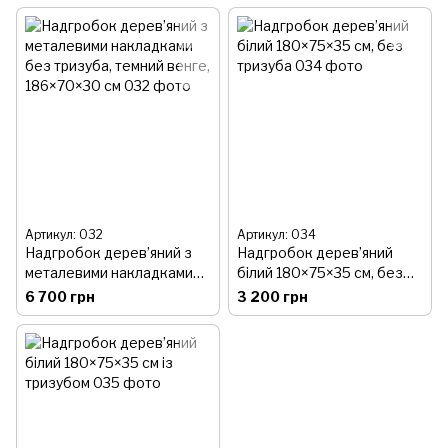
Артикул: 032
Артикул: 034
Надгробок дерев’яний з
Надгробок дерев’яний
металевими накладками
білий 180×75×35 см, без
без тризуба, темний венге,
тризуба
6 700 грн
3 200 грн
186×70×30 см