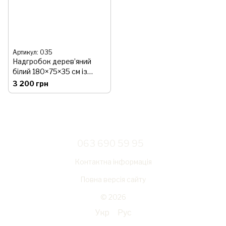
Артикул: 035
Надгробок дерев’яний
білий 180×75×35 см із
тризубом
3 200 грн
063 690 59 95
Контактна інформація
Повна версія сайту
© 2026
Укр
Рус