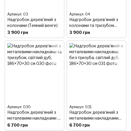
Артикул: 03
Артикул: 04
Надгробок дерев'яний з
Надгробок дерев'яний з
колонами (Темний венге)
колонами та тризубом
(Темний венге)
3 900 грн
3 900 грн
Артикул: 030
Артикул: 031
Надгробок дерев’яний з
Надгробок дерев’яний з
металевими накладками та
металевими накладками
тризубом, світлий дуб,
без тризуба, світлий дуб,
6 700 грн
6 700 грн
186×70×30 см
186×70×30 см