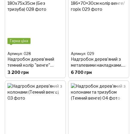
Гарна ціна
Артикул: 028
Артикул: 029
Надгробок дерев’яний
Надгробок дерев’яний з
темний колір "венге"
металевими накладками.
180х75х35см (Без
186×70×30см колір венге/
3 200 грн
6 700 грн
тризуба)
горіх