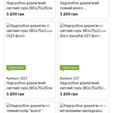
Надгробок дерев’яний
Надгробок дерев’яний
світлий горіх 180х75х35см
темний венге
180х75х35см
3 200 грн
3 200 грн
Гарна ціна
Гарна ціна
Артикул: 0123
Артикул: 027
Надгробок дерев’яний
Надгробок дерев’яний
світлий горіх 180х75х35см
світлий горіх 180х75х35см
(Без тризуба)
3 200 грн
3 200 грн