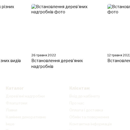
26 травня 2022
12 травня 202
зних видів
Встановлення дерев’яних
Встановле
надгробків
Каталог
Клієнтам
Дерев'яні надгробки
Вхід до кабінету
Флагштоки
Про нас
Лавки
Оплата і доставка
Каміння декоративне
Обмін та повернення
Інше
Контактна інформація