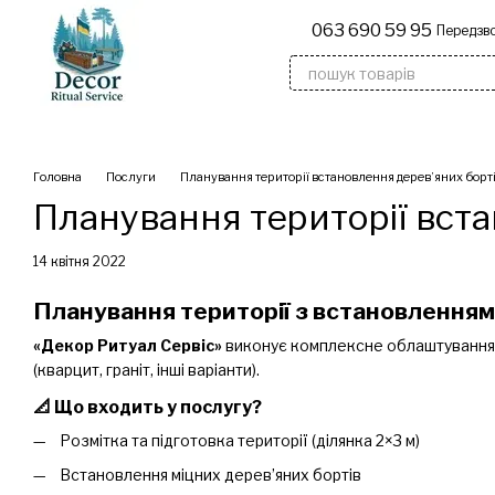
Перейти до основного контенту
063 690 59 95
Передзво
Дерев'яні надгробки
Флагшто
Головна
Послуги
Планування території встановлення дерев’яних борті
Планування території вста
14 квітня 2022
Планування території з встановленням
«Декор Ритуал Сервіс»
виконує комплексне облаштування
(кварцит, граніт, інші варіанти).
📐 Що входить у послугу?
Розмітка та підготовка території (ділянка 2×3 м)
Встановлення міцних дерев’яних бортів