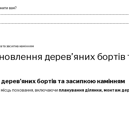
нити вам?
ки
Лавки
Каміння декорат
в та засипка камінням
новлення дерев’яних бортів 
 дерев’яних бортів та засипкою камінням
 місць поховання, включаючи
планування ділянки, монтаж дер