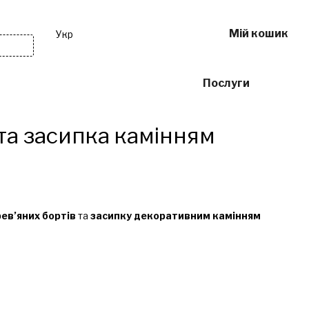
Мій кошик
Укр
ивне
Інше
Послуги
та засипка камінням
ев’яних бортів
та
засипку декоративним камінням