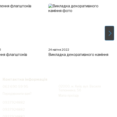
2
24 квітня 2022
ння флагштоків
Викладка декоративного каміння
Контактна інформація
063 690 59 95
02000, м. Київ, вул. Василя
Тютюнника, 5б
Передзвонити вам?
Мапа проїзду
0937924882
0937924882
0937924882