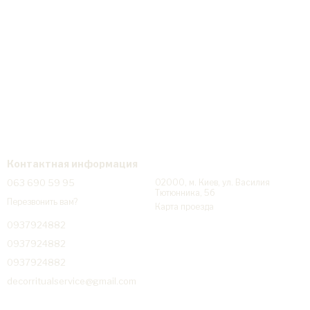
Контактная информация
063 690 59 95
02000, м. Киев, ул. Василия
Тютюнника, 5б
Перезвонить вам?
Карта проезда
0937924882
0937924882
0937924882
decorritualservice@gmail.com