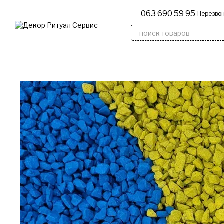
Перейти к основному контенту
063 690 59 95
Перезвон
Деревянные надгробия
Флагшт