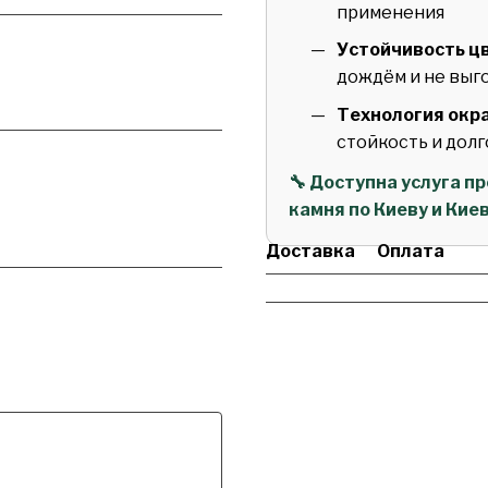
применения
Устойчивость цв
дождём и не выг
Технология окра
стойкость и дол
🔧 Доступна услуга 
камня по Киеву и Кие
Доставка
Оплата