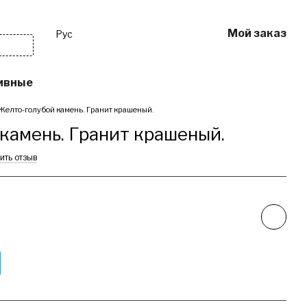
Мой заказ
Рус
ивные
Другое
Услуги
Желто-голубой камень. Гранит крашеный.
камень. Гранит крашеный.
ить отзыв