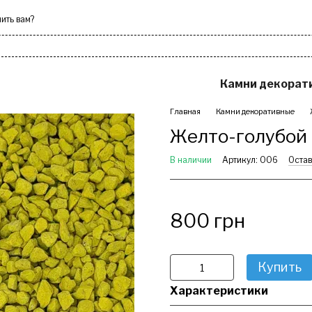
ить вам?
оки
Скамейки
Камни декорат
Главная
Камни декоративные
Желто-голубой 
В наличии
Артикул: 006
Остав
800 грн
Купить
Характеристики