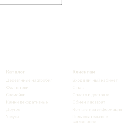
Каталог
Клиентам
Деревянные надгробия
Вход в личный кабинет
Флагштоки
О нас
Скамейки
Оплата и доставка
Камни декоративные
Обмен и возврат
Другое
Контактная информация
Услуги
Пользовательское
соглашение