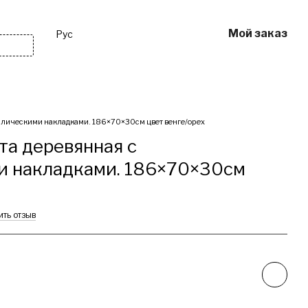
Мой заказ
Рус
ивные
Другое
Услуги
ллическими накладками. 186×70×30см цвет венге/орех
та деревянная с
и накладками. 186×70×30см
ить отзыв