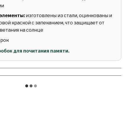
ии
элементы:
изготовлены из стали, оцинкованы и
вой краской с запеканием, что защищает от
ветания на солнце
арок
гробок для почитания памяти.