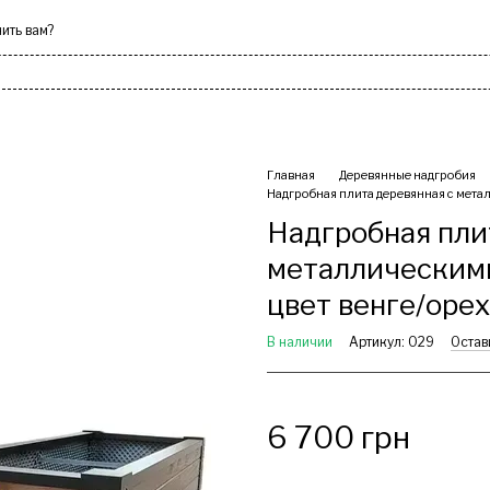
ить вам?
оки
Скамейки
Камни декорат
Главная
Деревянные надгробия
Надгробная плита деревянная с мета
Надгробная пли
металлическим
цвет венге/орех
В наличии
Артикул: 029
Остав
6 700 грн