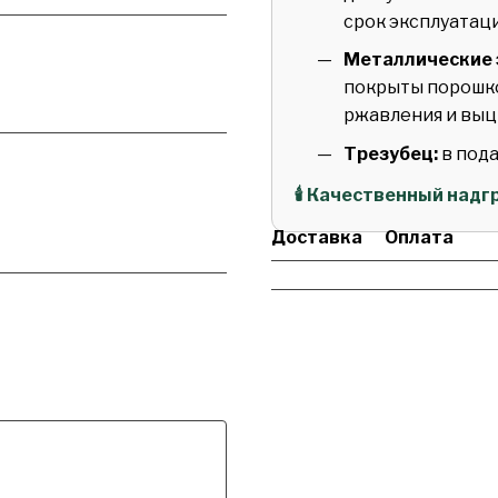
срок эксплуатац
Металлические 
покрыты порошко
ржавления и выц
Трезубец:
в под
🕯️ Качественный над
Доставка
Оплата