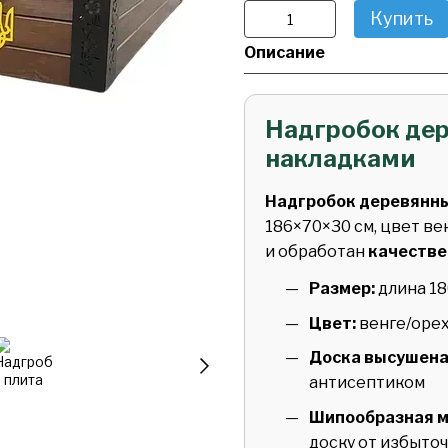
Купить
Описание
Надгробок де
накладками
Надгробок деревянн
186×70×30 см, цвет в
и обработан
качестве
Размер:
длина 18
Цвет:
венге/оре
Доска высушена
антисептиком
Шипообразная м
доску от избыточ