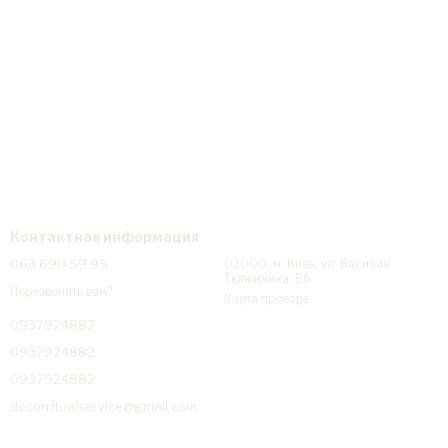
Контактная информация
063 690 59 95
02000, м. Киев, ул. Василия
Тютюнника, 5б
Перезвонить вам?
Карта проезда
0937924882
0937924882
0937924882
decorritualservice@gmail.com